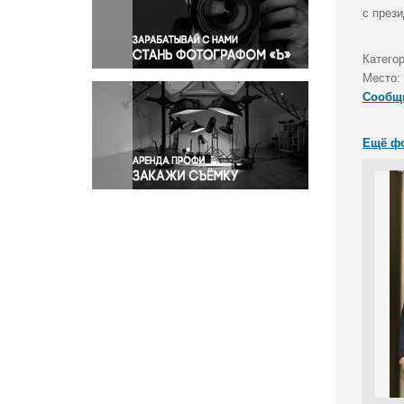
Правосудие
с през
Происшествия и конфликты
Религия
Катего
Место:
Светская жизнь
Сообщ
Спорт
Экология
Ещё ф
Экономика и бизнес