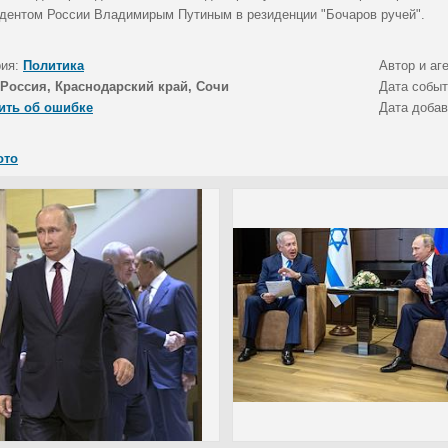
идентом России Владимирым Путиным в резиденции "Бочаров ручей".
рия:
Политика
Автор и аг
Россия, Краснодарский край, Сочи
Дата собы
ить об ошибке
Дата доба
ото