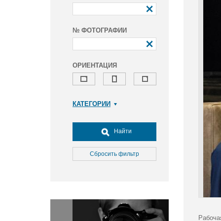
№ ФОТОГРАФИИ
ОРИЕНТАЦИЯ
КАТЕГОРИИ
Армия и ВПК
Досуг, туризм и отдых
Найти
Культура
Медицина
Сбросить фильтр
Наука
Образование
Общество
Окружающая среда
Политика
Рабоча