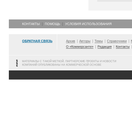
КОНТАКТЫ
ПОМОЩЬ
УСЛОВИЯ ИСПОЛЬЗОВАНИЯ
ОБРАТНАЯ СВЯЗЬ
Архив
Авторы
Темы
Справочники
О «Коммерсанте»
Редакция
Контакты
МАТЕРИАЛЫ С ТАКОЙ МЕТКОЙ, ПАРТНЕРСКИЕ ПРОЕКТЫ И НОВОСТИ
КОМПАНИЙ ОПУБЛИКОВАНЫ НА КОММЕРЧЕСКОЙ ОСНОВЕ