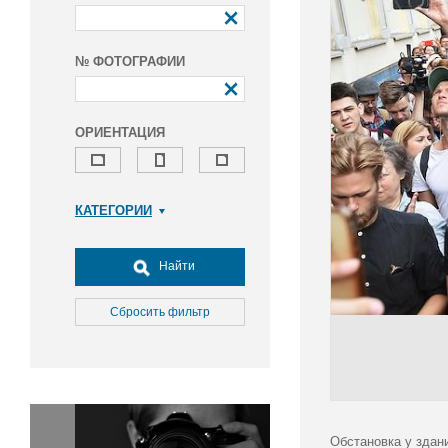
№ ФОТОГРАФИИ
ОРИЕНТАЦИЯ
КАТЕГОРИИ
Армия и ВПК
Досуг, туризм и отдых
Найти
Культура
Медицина
Сбросить фильтр
Наука
Образование
Общество
Окружающая среда
Политика
Обстановка у здан