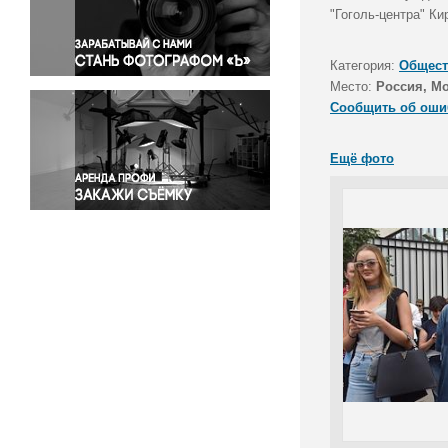
Правосудие
"Гоголь-центра" К
Происшествия и конфликты
Религия
Категория:
Общест
Место:
Россия, М
Светская жизнь
Сообщить об оши
Спорт
Экология
Ещё фото
Экономика и бизнес