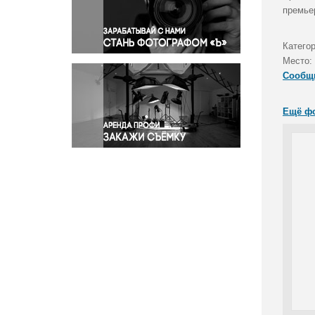
Правосудие
премье
Происшествия и конфликты
Религия
Катего
Место:
Светская жизнь
Сообщ
Спорт
Экология
Ещё ф
Экономика и бизнес