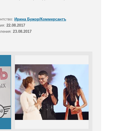
ентство:
Ирина Бужор/Коммерсантъ
тия:
22.08.2017
вления:
23.08.2017