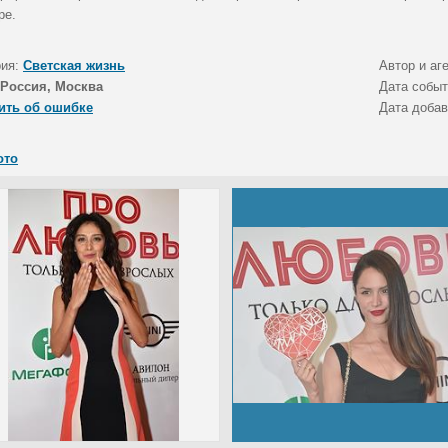
ре.
рия:
Светская жизнь
Автор и аг
Россия, Москва
Дата собы
ить об ошибке
Дата доба
ото