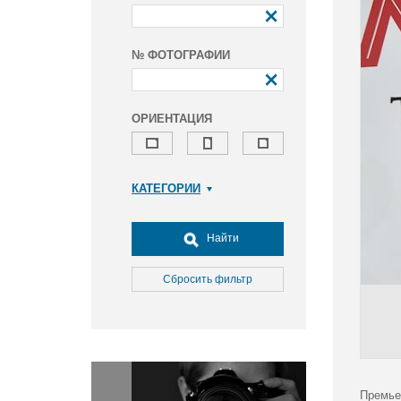
№ ФОТОГРАФИИ
ОРИЕНТАЦИЯ
КАТЕГОРИИ
Армия и ВПК
Досуг, туризм и отдых
Найти
Культура
Медицина
Сбросить фильтр
Наука
Образование
Общество
Окружающая среда
Политика
Премье