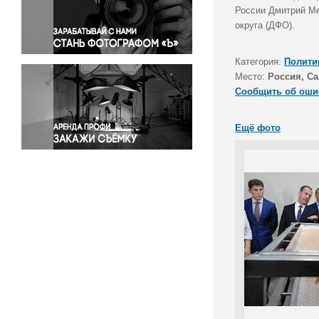
Правосудие
России Дмитрий Ме
округа (ДФО).
Происшествия и конфликты
Религия
Категория:
Полити
Светская жизнь
Место:
Россия, Са
Спорт
Сообщить об оши
Экология
Экономика и бизнес
Ещё фото