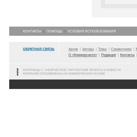
КОНТАКТЫ
ПОМОЩЬ
УСЛОВИЯ ИСПОЛЬЗОВАНИЯ
ОБРАТНАЯ СВЯЗЬ
Архив
Авторы
Темы
Справочники
О «Коммерсанте»
Редакция
Контакты
МАТЕРИАЛЫ С ТАКОЙ МЕТКОЙ, ПАРТНЕРСКИЕ ПРОЕКТЫ И НОВОСТИ
КОМПАНИЙ ОПУБЛИКОВАНЫ НА КОММЕРЧЕСКОЙ ОСНОВЕ