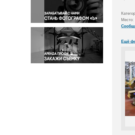
Правосудие
Происшествия и конфликты
Катего
Религия
Место:
Сообщ
Светская жизнь
Спорт
Ещё ф
Экология
Экономика и бизнес