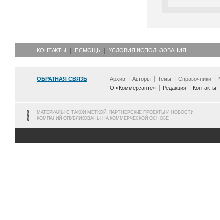
КОНТАКТЫ
ПОМОЩЬ
УСЛОВИЯ ИСПОЛЬЗОВАНИЯ
ОБРАТНАЯ СВЯЗЬ
Архив
Авторы
Темы
Справочники
О «Коммерсанте»
Редакция
Контакты
МАТЕРИАЛЫ С ТАКОЙ МЕТКОЙ, ПАРТНЕРСКИЕ ПРОЕКТЫ И НОВОСТИ
КОМПАНИЙ ОПУБЛИКОВАНЫ НА КОММЕРЧЕСКОЙ ОСНОВЕ