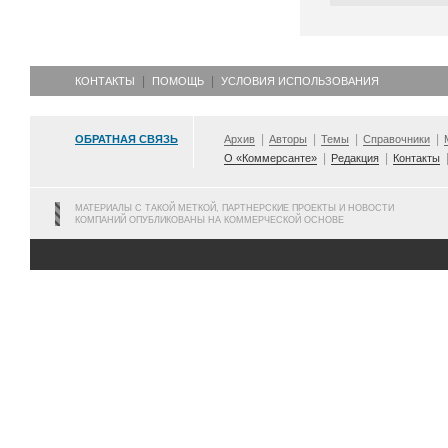
КОНТАКТЫ
ПОМОЩЬ
УСЛОВИЯ ИСПОЛЬЗОВАНИЯ
ОБРАТНАЯ СВЯЗЬ
Архив
Авторы
Темы
Справочники
О «Коммерсанте»
Редакция
Контакты
МАТЕРИАЛЫ С ТАКОЙ МЕТКОЙ, ПАРТНЕРСКИЕ ПРОЕКТЫ И НОВОСТИ
КОМПАНИЙ ОПУБЛИКОВАНЫ НА КОММЕРЧЕСКОЙ ОСНОВЕ