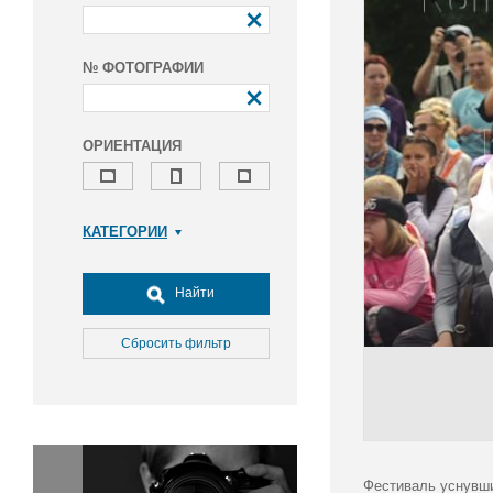
№ ФОТОГРАФИИ
ОРИЕНТАЦИЯ
КАТЕГОРИИ
Армия и ВПК
Досуг, туризм и отдых
Найти
Культура
Медицина
Сбросить фильтр
Наука
Образование
Общество
Окружающая среда
Политика
Фестиваль уснувши