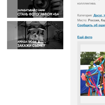
Правосудие
колллектива.
Происшествия и конфликты
Религия
Категория:
Досуг, 
Место:
Россия, Ка
Светская жизнь
Сообщить об оши
Спорт
Экология
Ещё фото
Экономика и бизнес