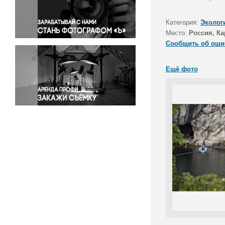
Правосудие
Происшествия и конфликты
Категория:
Эколог
Религия
Место:
Россия, Ка
Сообщить об оши
Светская жизнь
Спорт
Ещё фото
Экология
Экономика и бизнес