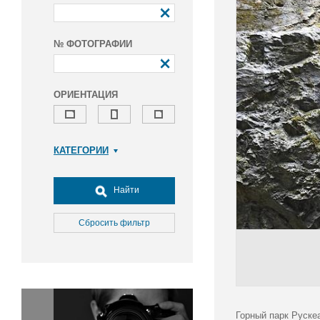
№ ФОТОГРАФИИ
ОРИЕНТАЦИЯ
КАТЕГОРИИ
Армия и ВПК
Досуг, туризм и отдых
Найти
Культура
Медицина
Сбросить фильтр
Наука
Образование
Общество
Окружающая среда
Политика
Горный парк Рускеа