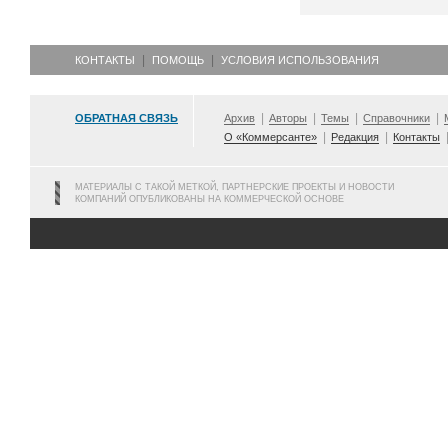
КОНТАКТЫ
ПОМОЩЬ
УСЛОВИЯ ИСПОЛЬЗОВАНИЯ
ОБРАТНАЯ СВЯЗЬ
Архив
Авторы
Темы
Справочники
О «Коммерсанте»
Редакция
Контакты
МАТЕРИАЛЫ С ТАКОЙ МЕТКОЙ, ПАРТНЕРСКИЕ ПРОЕКТЫ И НОВОСТИ
КОМПАНИЙ ОПУБЛИКОВАНЫ НА КОММЕРЧЕСКОЙ ОСНОВЕ