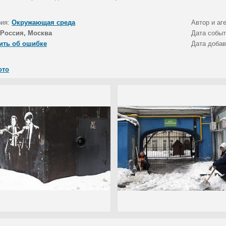
рия:
Окружающая среда
Автор и аг
Россия, Москва
Дата собы
ить об ошибке
Дата доба
ото