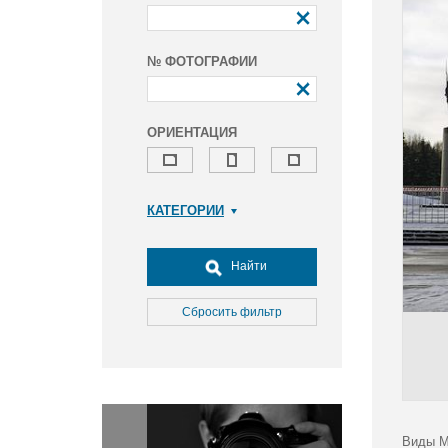
№ ФОТОГРАФИИ
ОРИЕНТАЦИЯ
КАТЕГОРИИ
Армия и ВПК
Досуг, туризм и отдых
Найти
Культура
Медицина
Сбросить фильтр
Наука
Образование
Общество
Окружающая среда
Политика
Виды М