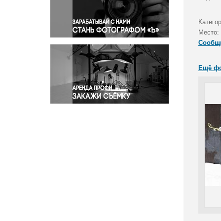
Правосудие
Происшествия и конфликты
Катего
Религия
Место:
Сообщ
Светская жизнь
Спорт
Ещё ф
Экология
Экономика и бизнес