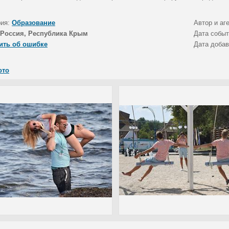
рия:
Образование
Автор и аг
Россия, Республика Крым
Дата собы
ить об ошибке
Дата доба
ото