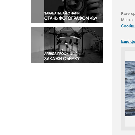
Правосудие
Происшествия и конфликты
Катего
Религия
Место:
Сообщ
Светская жизнь
Спорт
Ещё ф
Экология
Экономика и бизнес