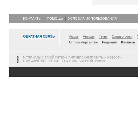
КОНТАКТЫ
ПОМОЩЬ
УСЛОВИЯ ИСПОЛЬЗОВАНИЯ
ОБРАТНАЯ СВЯЗЬ
Архив
Авторы
Темы
Справочники
О «Коммерсанте»
Редакция
Контакты
МАТЕРИАЛЫ С ТАКОЙ МЕТКОЙ, ПАРТНЕРСКИЕ ПРОЕКТЫ И НОВОСТИ
КОМПАНИЙ ОПУБЛИКОВАНЫ НА КОММЕРЧЕСКОЙ ОСНОВЕ