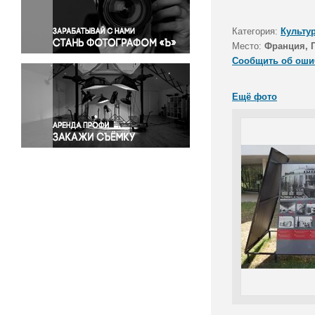
Правосудие
Происшествия и конфликты
Категория:
Культу
Религия
Место:
Франция, 
Сообщить об оши
Светская жизнь
Спорт
Ещё фото
Экология
Экономика и бизнес