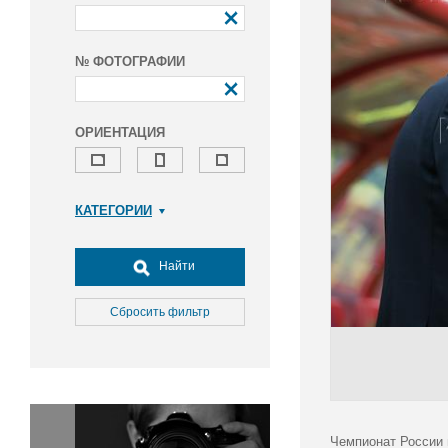
№ ФОТОГРАФИИ
ОРИЕНТАЦИЯ
КАТЕГОРИИ
Армия и ВПК
Досуг, туризм и отдых
Найти
Культура
Медицина
Сбросить фильтр
Наука
Образование
Общество
Окружающая среда
Политика
Чемпионат России 