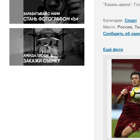
Правосудие
"Казань-арена". Г
Происшествия и конфликты
Религия
Категория:
Спорт
Место:
Россия, Та
Светская жизнь
Сообщить об оши
Спорт
Экология
Ещё фото
Экономика и бизнес