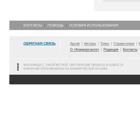
КОНТАКТЫ
ПОМОЩЬ
УСЛОВИЯ ИСПОЛЬЗОВАНИЯ
ОБРАТНАЯ СВЯЗЬ
Архив
Авторы
Темы
Справочники
О «Коммерсанте»
Редакция
Контакты
МАТЕРИАЛЫ С ТАКОЙ МЕТКОЙ, ПАРТНЕРСКИЕ ПРОЕКТЫ И НОВОСТИ
КОМПАНИЙ ОПУБЛИКОВАНЫ НА КОММЕРЧЕСКОЙ ОСНОВЕ