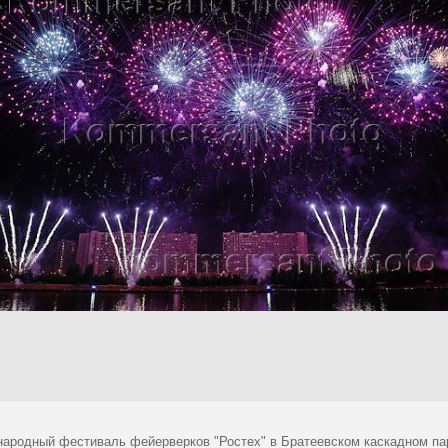
ародный фестиваль фейерверков "Ростех" в Братеевском каскадном па