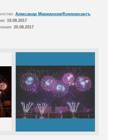
ентство:
Александр Миридонов/Коммерсантъ
тия:
19.08.2017
вления:
20.08.2017