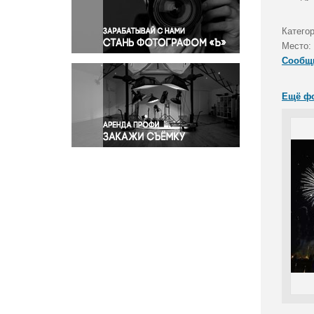
Правосудие
Происшествия и конфликты
Катего
Религия
Место:
Сообщ
Светская жизнь
Спорт
Ещё ф
Экология
Экономика и бизнес