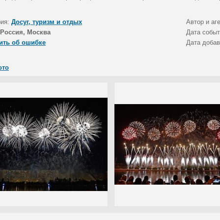
рия:
Досуг, туризм и отдых
Автор и аг
Россия, Москва
Дата собы
ить об ошибке
Дата доба
ото