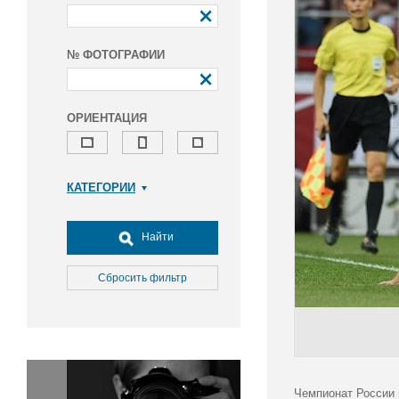
№ ФОТОГРАФИИ
ОРИЕНТАЦИЯ
КАТЕГОРИИ
Армия и ВПК
Досуг, туризм и отдых
Найти
Культура
Медицина
Сбросить фильтр
Наука
Образование
Общество
Окружающая среда
Политика
Чемпионат России 