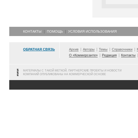
КОНТАКТЫ
ПОМОЩЬ
УСЛОВИЯ ИСПОЛЬЗОВАНИЯ
ОБРАТНАЯ СВЯЗЬ
Архив
Авторы
Темы
Справочники
О «Коммерсанте»
Редакция
Контакты
МАТЕРИАЛЫ С ТАКОЙ МЕТКОЙ, ПАРТНЕРСКИЕ ПРОЕКТЫ И НОВОСТИ
КОМПАНИЙ ОПУБЛИКОВАНЫ НА КОММЕРЧЕСКОЙ ОСНОВЕ