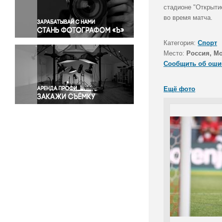
Правосудие
стадионе "Открыти
во время матча.
Происшествия и конфликты
Религия
Категория:
Спорт
Светская жизнь
Место:
Россия, М
Спорт
Сообщить об оши
Экология
Экономика и бизнес
Ещё фото