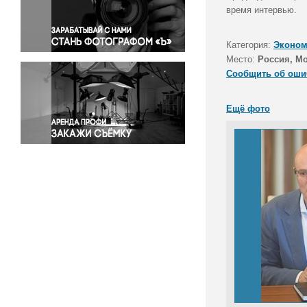
Правосудие
время интервью.
Происшествия и конфликты
Религия
Категория:
Эконом
Место:
Россия, М
Светская жизнь
Сообщить об оши
Спорт
Экология
Ещё фото
Экономика и бизнес