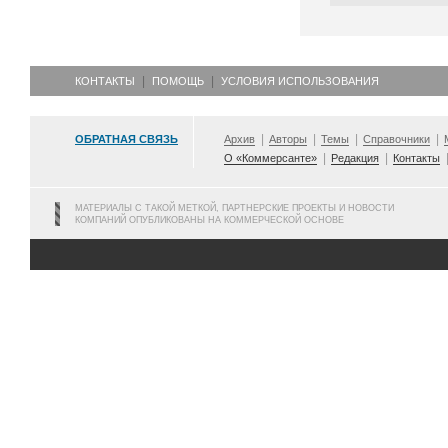
КОНТАКТЫ
ПОМОЩЬ
УСЛОВИЯ ИСПОЛЬЗОВАНИЯ
ОБРАТНАЯ СВЯЗЬ
Архив
Авторы
Темы
Справочники
О «Коммерсанте»
Редакция
Контакты
МАТЕРИАЛЫ С ТАКОЙ МЕТКОЙ, ПАРТНЕРСКИЕ ПРОЕКТЫ И НОВОСТИ
КОМПАНИЙ ОПУБЛИКОВАНЫ НА КОММЕРЧЕСКОЙ ОСНОВЕ