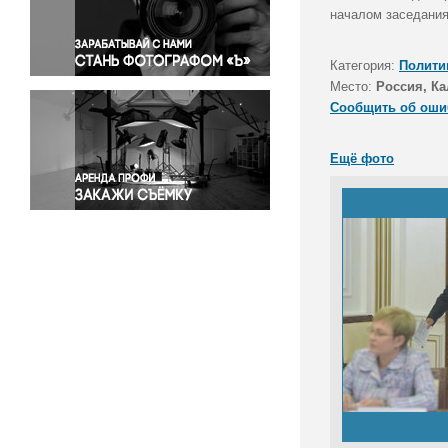
Правосудие
началом заседания
Происшествия и конфликты
Религия
Категория:
Полити
Место:
Россия, Ка
Светская жизнь
Сообщить об оши
Спорт
Экология
Ещё фото
Экономика и бизнес