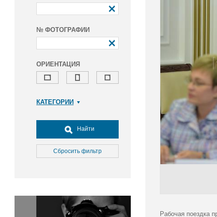
№ ФОТОГРАФИИ
ОРИЕНТАЦИЯ
КАТЕГОРИИ
Армия и ВПК
Досуг, туризм и отдых
Найти
Культура
Медицина
Сбросить фильтр
Наука
Образование
Общество
Окружающая среда
Политика
Рабочая поездка п