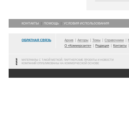
КОНТАКТЫ
ПОМОЩЬ
УСЛОВИЯ ИСПОЛЬЗОВАНИЯ
ОБРАТНАЯ СВЯЗЬ
Архив
Авторы
Темы
Справочники
О «Коммерсанте»
Редакция
Контакты
МАТЕРИАЛЫ С ТАКОЙ МЕТКОЙ, ПАРТНЕРСКИЕ ПРОЕКТЫ И НОВОСТИ
КОМПАНИЙ ОПУБЛИКОВАНЫ НА КОММЕРЧЕСКОЙ ОСНОВЕ