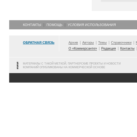
КОНТАКТЫ
ПОМОЩЬ
УСЛОВИЯ ИСПОЛЬЗОВАНИЯ
ОБРАТНАЯ СВЯЗЬ
Архив
Авторы
Темы
Справочники
О «Коммерсанте»
Редакция
Контакты
МАТЕРИАЛЫ С ТАКОЙ МЕТКОЙ, ПАРТНЕРСКИЕ ПРОЕКТЫ И НОВОСТИ
КОМПАНИЙ ОПУБЛИКОВАНЫ НА КОММЕРЧЕСКОЙ ОСНОВЕ