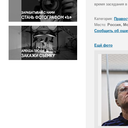
Правосудие
время заседания в
Происшествия и конфликты
Религия
Категория:
Правос
Место:
Россия, М
Светская жизнь
Сообщить об оши
Спорт
Экология
Ещё фото
Экономика и бизнес