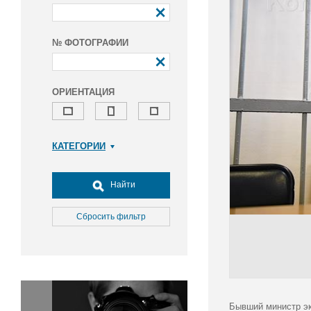
№ ФОТОГРАФИИ
ОРИЕНТАЦИЯ
КАТЕГОРИИ
Армия и ВПК
Досуг, туризм и отдых
Найти
Культура
Медицина
Сбросить фильтр
Наука
Образование
Общество
Окружающая среда
Политика
Бывший министр эк