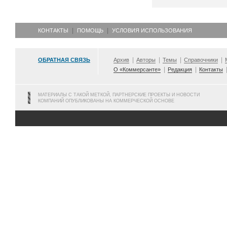
КОНТАКТЫ
ПОМОЩЬ
УСЛОВИЯ ИСПОЛЬЗОВАНИЯ
ОБРАТНАЯ СВЯЗЬ
Архив
Авторы
Темы
Справочники
О «Коммерсанте»
Редакция
Контакты
МАТЕРИАЛЫ С ТАКОЙ МЕТКОЙ, ПАРТНЕРСКИЕ ПРОЕКТЫ И НОВОСТИ
КОМПАНИЙ ОПУБЛИКОВАНЫ НА КОММЕРЧЕСКОЙ ОСНОВЕ