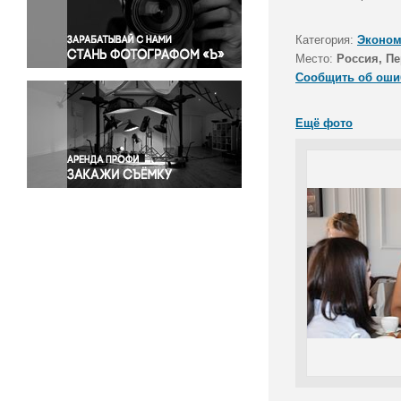
Правосудие
Происшествия и конфликты
Категория:
Эконом
Религия
Место:
Россия, П
Сообщить об оши
Светская жизнь
Спорт
Ещё фото
Экология
Экономика и бизнес