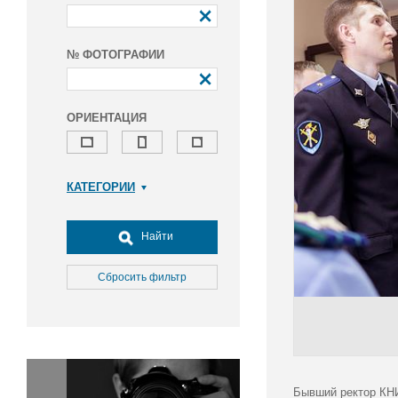
№ ФОТОГРАФИИ
ОРИЕНТАЦИЯ
КАТЕГОРИИ
Армия и ВПК
Досуг, туризм и отдых
Найти
Культура
Медицина
Сбросить фильтр
Наука
Образование
Общество
Окружающая среда
Политика
Бывший ректор КНИ