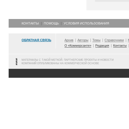
КОНТАКТЫ
ПОМОЩЬ
УСЛОВИЯ ИСПОЛЬЗОВАНИЯ
ОБРАТНАЯ СВЯЗЬ
Архив
Авторы
Темы
Справочники
О «Коммерсанте»
Редакция
Контакты
МАТЕРИАЛЫ С ТАКОЙ МЕТКОЙ, ПАРТНЕРСКИЕ ПРОЕКТЫ И НОВОСТИ
КОМПАНИЙ ОПУБЛИКОВАНЫ НА КОММЕРЧЕСКОЙ ОСНОВЕ