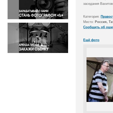
Правосудие
заседания Вахитов
Происшествия и конфликты
Религия
Категория:
Правос
Место:
Россия, Та
Светская жизнь
Сообщить об оши
Спорт
Экология
Ещё фото
Экономика и бизнес