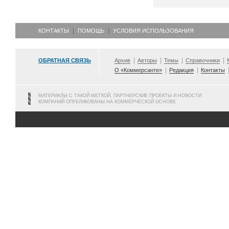
КОНТАКТЫ
ПОМОЩЬ
УСЛОВИЯ ИСПОЛЬЗОВАНИЯ
ОБРАТНАЯ СВЯЗЬ
Архив
Авторы
Темы
Справочники
О «Коммерсанте»
Редакция
Контакты
МАТЕРИАЛЫ С ТАКОЙ МЕТКОЙ, ПАРТНЕРСКИЕ ПРОЕКТЫ И НОВОСТИ
КОМПАНИЙ ОПУБЛИКОВАНЫ НА КОММЕРЧЕСКОЙ ОСНОВЕ