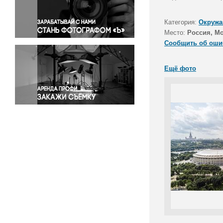
Правосудие
Происшествия и конфликты
Категория:
Окружа
Религия
Место:
Россия, М
Сообщить об оши
Светская жизнь
Спорт
Ещё фото
Экология
Экономика и бизнес