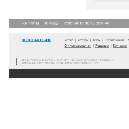
КОНТАКТЫ
ПОМОЩЬ
УСЛОВИЯ ИСПОЛЬЗОВАНИЯ
ОБРАТНАЯ СВЯЗЬ
Архив
Авторы
Темы
Справочники
О «Коммерсанте»
Редакция
Контакты
МАТЕРИАЛЫ С ТАКОЙ МЕТКОЙ, ПАРТНЕРСКИЕ ПРОЕКТЫ И НОВОСТИ
КОМПАНИЙ ОПУБЛИКОВАНЫ НА КОММЕРЧЕСКОЙ ОСНОВЕ