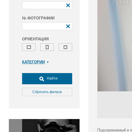
№ ФОТОГРАФИИ
ОРИЕНТАЦИЯ
КАТЕГОРИИ
Армия и ВПК
Досуг, туризм и отдых
Найти
Культура
Медицина
Сбросить фильтр
Наука
Образование
Общество
Окружающая среда
Политика
Подозреваемый в п