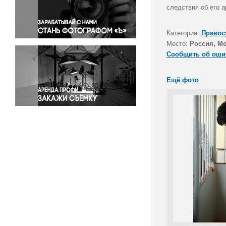
Правосудие
следствия об его а
Происшествия и конфликты
Религия
Категория:
Правос
Место:
Россия, М
Светская жизнь
Сообщить об оши
Спорт
Экология
Ещё фото
Экономика и бизнес