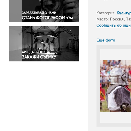
Правосудие
Происшествия и конфликты
Категория:
Культу
Религия
Место:
Россия, Та
Сообщить об оши
Светская жизнь
Спорт
Ещё фото
Экология
Экономика и бизнес