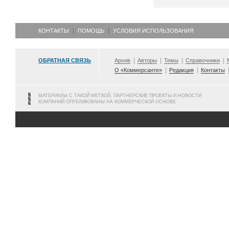
КОНТАКТЫ
ПОМОЩЬ
УСЛОВИЯ ИСПОЛЬЗОВАНИЯ
ОБРАТНАЯ СВЯЗЬ
Архив
Авторы
Темы
Справочники
О «Коммерсанте»
Редакция
Контакты
МАТЕРИАЛЫ С ТАКОЙ МЕТКОЙ, ПАРТНЕРСКИЕ ПРОЕКТЫ И НОВОСТИ
КОМПАНИЙ ОПУБЛИКОВАНЫ НА КОММЕРЧЕСКОЙ ОСНОВЕ