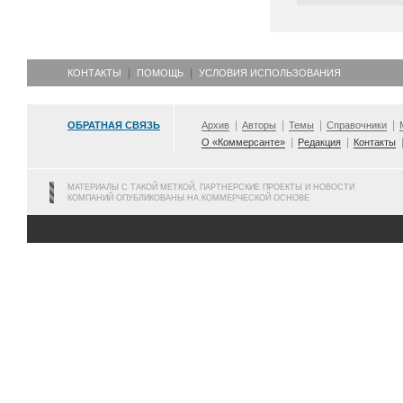
КОНТАКТЫ
ПОМОЩЬ
УСЛОВИЯ ИСПОЛЬЗОВАНИЯ
ОБРАТНАЯ СВЯЗЬ
Архив
Авторы
Темы
Справочники
О «Коммерсанте»
Редакция
Контакты
МАТЕРИАЛЫ С ТАКОЙ МЕТКОЙ, ПАРТНЕРСКИЕ ПРОЕКТЫ И НОВОСТИ
КОМПАНИЙ ОПУБЛИКОВАНЫ НА КОММЕРЧЕСКОЙ ОСНОВЕ