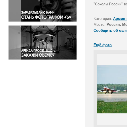
Правосудие
"Соколы России" в
Происшествия и конфликты
Религия
Категория:
Армия 
Место:
Россия, Мо
Светская жизнь
Сообщить об оши
Спорт
Экология
Ещё фото
Экономика и бизнес