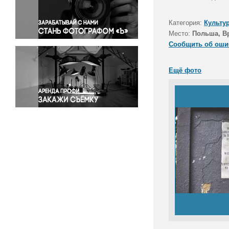
Правосудие
Происшествия и конфликты
Категория:
Культу
Религия
Место:
Польша, В
Сообщить об оши
Светская жизнь
Спорт
Ещё фото
Экология
Экономика и бизнес