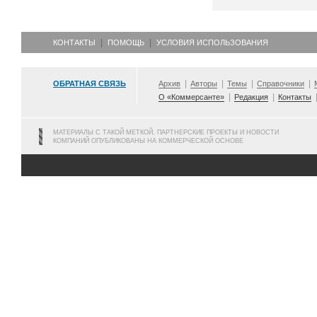
КОНТАКТЫ
ПОМОЩЬ
УСЛОВИЯ ИСПОЛЬЗОВАНИЯ
ОБРАТНАЯ СВЯЗЬ
Архив
Авторы
Темы
Справочники
О «Коммерсанте»
Редакция
Контакты
МАТЕРИАЛЫ С ТАКОЙ МЕТКОЙ, ПАРТНЕРСКИЕ ПРОЕКТЫ И НОВОСТИ
КОМПАНИЙ ОПУБЛИКОВАНЫ НА КОММЕРЧЕСКОЙ ОСНОВЕ