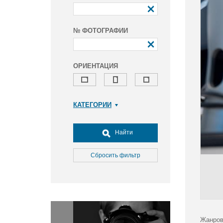
№ ФОТОГРАФИИ
ОРИЕНТАЦИЯ
КАТЕГОРИИ
Армия и ВПК
Досуг, туризм и отдых
Найти
Культура
Медицина
Сбросить фильтр
Наука
Образование
Общество
Окружающая среда
Политика
Жанров