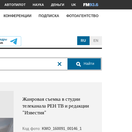
АВТОПИЛОТ
НАУКА
ДЕНЬГИ
UK
КОНФЕРЕНЦИИ
ПОДПИСКА
ФОТОАГЕНТСТВО
RU
EN
Найти
Жанровая съемка в студии
телеканала РЕН ТВ и редакции
"Известия"
Код фото:
KMO_160091_00146_1