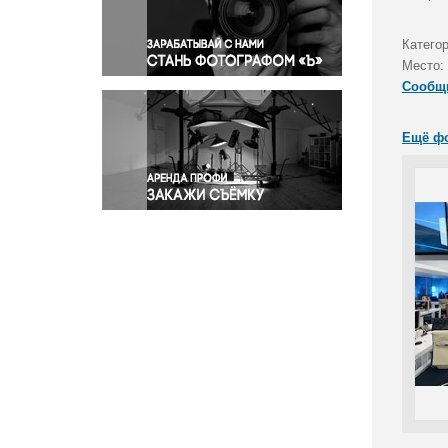
Правосудие
Происшествия и конфликты
Катего
Религия
Место:
Сообщ
Светская жизнь
Спорт
Ещё ф
Экология
Экономика и бизнес