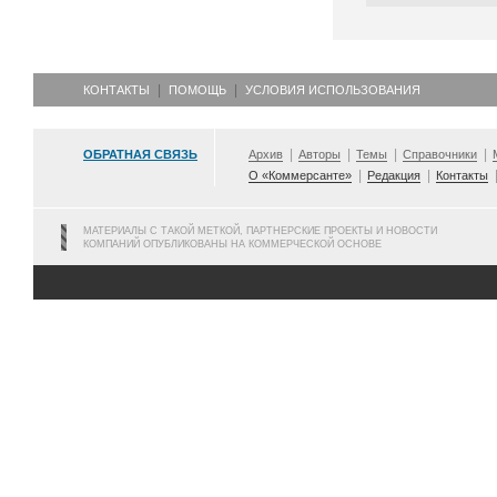
КОНТАКТЫ
ПОМОЩЬ
УСЛОВИЯ ИСПОЛЬЗОВАНИЯ
ОБРАТНАЯ СВЯЗЬ
Архив
Авторы
Темы
Справочники
О «Коммерсанте»
Редакция
Контакты
МАТЕРИАЛЫ С ТАКОЙ МЕТКОЙ, ПАРТНЕРСКИЕ ПРОЕКТЫ И НОВОСТИ
КОМПАНИЙ ОПУБЛИКОВАНЫ НА КОММЕРЧЕСКОЙ ОСНОВЕ