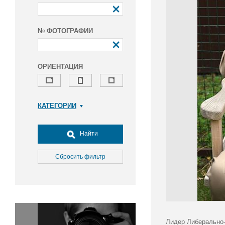
№ ФОТОГРАФИИ
ОРИЕНТАЦИЯ
КАТЕГОРИИ
Армия и ВПК
Досуг, туризм и отдых
Найти
Культура
Медицина
Сбросить фильтр
Наука
Образование
Общество
Окружающая среда
Политика
Лидер Либерально-