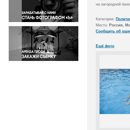
Правосудие
на загородной баз
Происшествия и конфликты
Религия
Категория:
Полити
Место:
Россия, Мо
Светская жизнь
Сообщить об оши
Спорт
Экология
Ещё фото
Экономика и бизнес