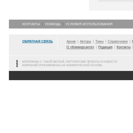
КОНТАКТЫ
ПОМОЩЬ
УСЛОВИЯ ИСПОЛЬЗОВАНИЯ
ОБРАТНАЯ СВЯЗЬ
Архив
Авторы
Темы
Справочники
О «Коммерсанте»
Редакция
Контакты
МАТЕРИАЛЫ С ТАКОЙ МЕТКОЙ, ПАРТНЕРСКИЕ ПРОЕКТЫ И НОВОСТИ
КОМПАНИЙ ОПУБЛИКОВАНЫ НА КОММЕРЧЕСКОЙ ОСНОВЕ