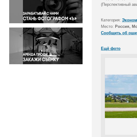
Правосудие
(Перспективный ав
Происшествия и конфликты
Религия
Категория:
Эконом
Место:
Россия, М
Светская жизнь
Сообщить об оши
Спорт
Экология
Ещё фото
Экономика и бизнес