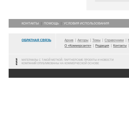
КОНТАКТЫ
ПОМОЩЬ
УСЛОВИЯ ИСПОЛЬЗОВАНИЯ
ОБРАТНАЯ СВЯЗЬ
Архив
Авторы
Темы
Справочники
О «Коммерсанте»
Редакция
Контакты
МАТЕРИАЛЫ С ТАКОЙ МЕТКОЙ, ПАРТНЕРСКИЕ ПРОЕКТЫ И НОВОСТИ
КОМПАНИЙ ОПУБЛИКОВАНЫ НА КОММЕРЧЕСКОЙ ОСНОВЕ