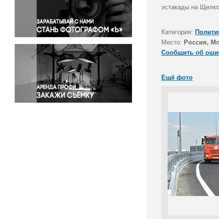
Правосудие
эстакады на Щелко
Происшествия и конфликты
Религия
Категория:
Полити
Место:
Россия, М
Светская жизнь
Сообщить об оши
Спорт
Экология
Ещё фото
Экономика и бизнес