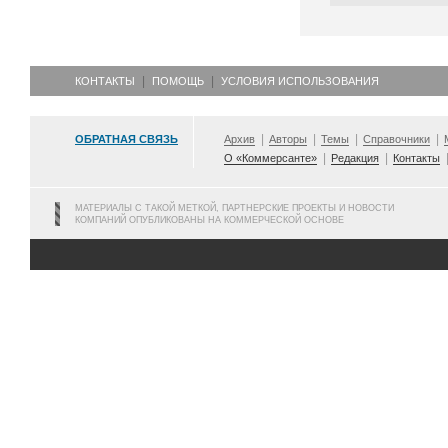
КОНТАКТЫ
ПОМОЩЬ
УСЛОВИЯ ИСПОЛЬЗОВАНИЯ
ОБРАТНАЯ СВЯЗЬ
Архив
Авторы
Темы
Справочники
О «Коммерсанте»
Редакция
Контакты
МАТЕРИАЛЫ С ТАКОЙ МЕТКОЙ, ПАРТНЕРСКИЕ ПРОЕКТЫ И НОВОСТИ
КОМПАНИЙ ОПУБЛИКОВАНЫ НА КОММЕРЧЕСКОЙ ОСНОВЕ