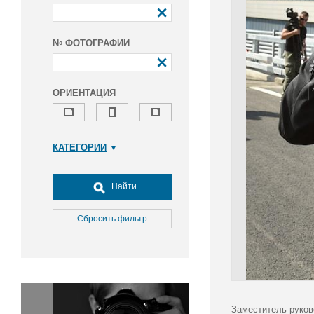
№ ФОТОГРАФИИ
ОРИЕНТАЦИЯ
КАТЕГОРИИ
Армия и ВПК
Досуг, туризм и отдых
Найти
Культура
Медицина
Сбросить фильтр
Наука
Образование
Общество
Окружающая среда
Политика
Заместитель руков