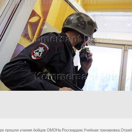
ре прошли учения бойцов ОМОНа Росгвардии.Учебная тренировка.Отраб