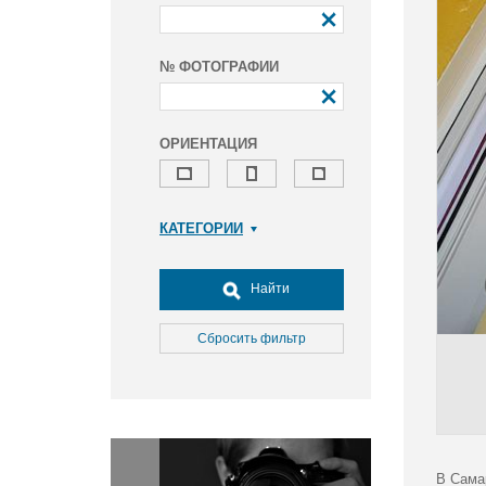
№ ФОТОГРАФИИ
ОРИЕНТАЦИЯ
КАТЕГОРИИ
Армия и ВПК
Досуг, туризм и отдых
Найти
Культура
Медицина
Сбросить фильтр
Наука
Образование
Общество
Окружающая среда
Политика
В Сама