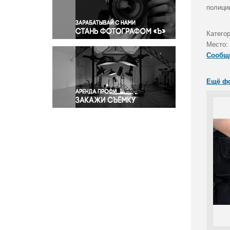
Правосудие
полици
Происшествия и конфликты
Религия
Катего
Место:
Светская жизнь
Сообщ
Спорт
Экология
Ещё ф
Экономика и бизнес