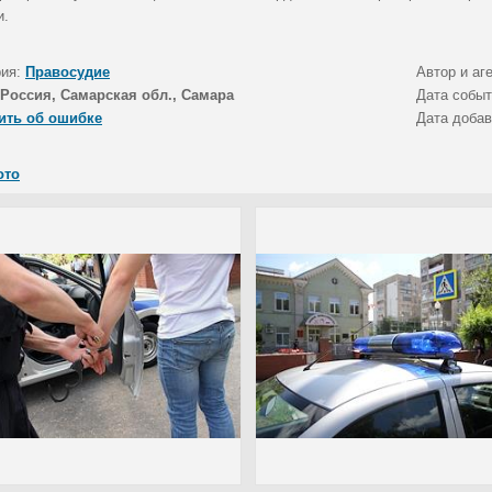
и.
рия:
Правосудие
Автор и аг
Россия, Самарская обл., Самара
Дата собы
ить об ошибке
Дата доба
ото