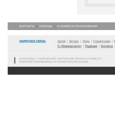
КОНТАКТЫ
ПОМОЩЬ
УСЛОВИЯ ИСПОЛЬЗОВАНИЯ
ОБРАТНАЯ СВЯЗЬ
Архив
Авторы
Темы
Справочники
О «Коммерсанте»
Редакция
Контакты
МАТЕРИАЛЫ С ТАКОЙ МЕТКОЙ, ПАРТНЕРСКИЕ ПРОЕКТЫ И НОВОСТИ
КОМПАНИЙ ОПУБЛИКОВАНЫ НА КОММЕРЧЕСКОЙ ОСНОВЕ