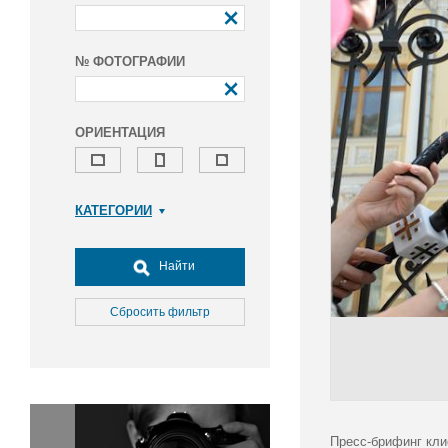
№ ФОТОГРАФИИ
ОРИЕНТАЦИЯ
КАТЕГОРИИ
Армия и ВПК
Досуг, туризм и отдых
Найти
Культура
Медицина
Сбросить фильтр
Наука
Образование
Общество
Окружающая среда
Политика
Пресс-брифинг кли