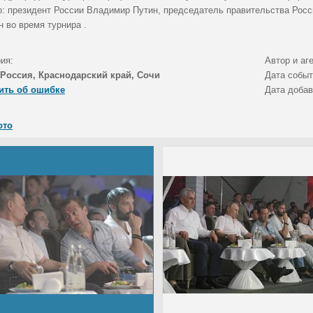
о: президент России Владимир Путин, председатель правительства Рос
 во время турнира .
ия:
Автор и аг
Россия, Краснодарский край, Сочи
Дата собы
ить об ошибке
Дата доба
ото