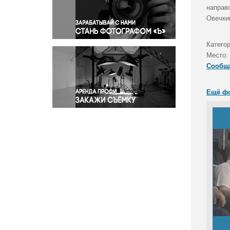
Правосудие
направ
Овечкин
Происшествия и конфликты
Религия
Категор
Светская жизнь
Место:
Спорт
Сообщ
Экология
Экономика и бизнес
Ещё ф