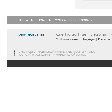
КОНТАКТЫ
ПОМОЩЬ
УСЛОВИЯ ИСПОЛЬЗОВАНИЯ
ОБРАТНАЯ СВЯЗЬ
Архив
Авторы
Темы
Справочники
О «Коммерсанте»
Редакция
Контакты
МАТЕРИАЛЫ С ТАКОЙ МЕТКОЙ, ПАРТНЕРСКИЕ ПРОЕКТЫ И НОВОСТИ
КОМПАНИЙ ОПУБЛИКОВАНЫ НА КОММЕРЧЕСКОЙ ОСНОВЕ