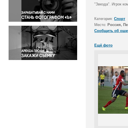
Правосудие
"Звезда". Игрок к
Происшествия и конфликты
Религия
Категория:
Спорт
Место:
Россия, П
Светская жизнь
Сообщить об оши
Спорт
Экология
Ещё фото
Экономика и бизнес