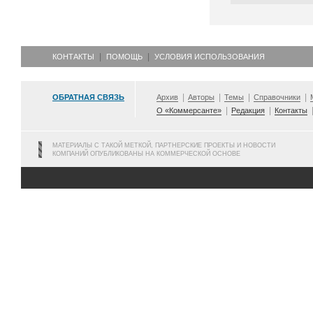
КОНТАКТЫ
ПОМОЩЬ
УСЛОВИЯ ИСПОЛЬЗОВАНИЯ
ОБРАТНАЯ СВЯЗЬ
Архив
Авторы
Темы
Справочники
О «Коммерсанте»
Редакция
Контакты
МАТЕРИАЛЫ С ТАКОЙ МЕТКОЙ, ПАРТНЕРСКИЕ ПРОЕКТЫ И НОВОСТИ
КОМПАНИЙ ОПУБЛИКОВАНЫ НА КОММЕРЧЕСКОЙ ОСНОВЕ