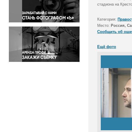
Правосудие
стадиона на Крест
Происшествия и конфликты
Религия
Категория:
Правос
Место:
Россия, Са
Светская жизнь
Сообщить об оши
Спорт
Экология
Ещё фото
Экономика и бизнес