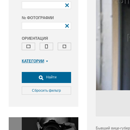
№ ФОТОГРАФИИ
ОРИЕНТАЦИЯ
КАТЕГОРИИ
Армия и ВПК
Досуг, туризм и отдых
Найти
Культура
Медицина
Сбросить фильтр
Наука
Образование
Общество
Окружающая среда
Политика
Бывший вице-губер