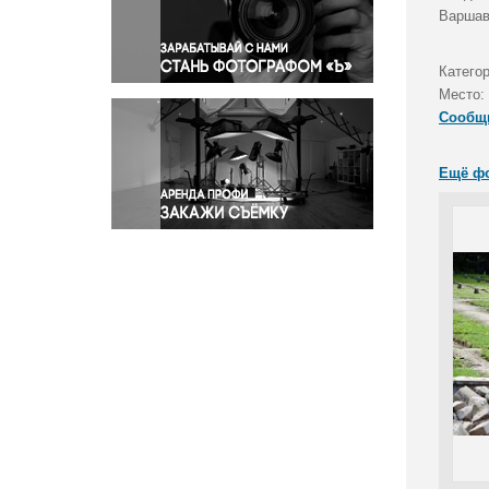
Правосудие
Варшав
Происшествия и конфликты
Религия
Катего
Место:
Светская жизнь
Сообщ
Спорт
Экология
Ещё ф
Экономика и бизнес