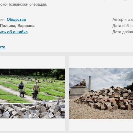
ско-Познанской операции.
рия:
Общество
Автор и аг
Польша, Варшава
Дата собы
ить об ошибке
Дата доба
ото