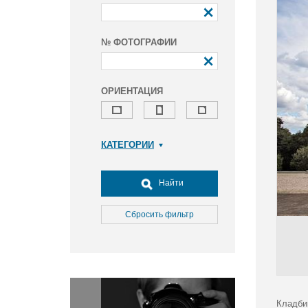
№ ФОТОГРАФИИ
ОРИЕНТАЦИЯ
КАТЕГОРИИ
Армия и ВПК
Досуг, туризм и отдых
Найти
Культура
Медицина
Сбросить фильтр
Наука
Образование
Общество
Окружающая среда
Политика
Кладби