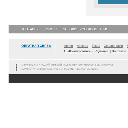
КОНТАКТЫ
ПОМОЩЬ
УСЛОВИЯ ИСПОЛЬЗОВАНИЯ
ОБРАТНАЯ СВЯЗЬ
Архив
Авторы
Темы
Справочники
О «Коммерсанте»
Редакция
Контакты
МАТЕРИАЛЫ С ТАКОЙ МЕТКОЙ, ПАРТНЕРСКИЕ ПРОЕКТЫ И НОВОСТИ
КОМПАНИЙ ОПУБЛИКОВАНЫ НА КОММЕРЧЕСКОЙ ОСНОВЕ