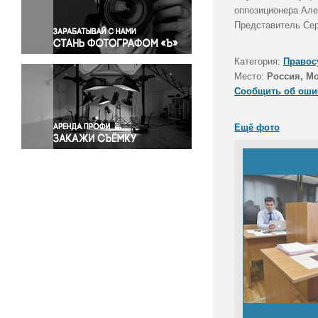
Правосудие
оппозиционера Але
Представитель Сер
Происшествия и конфликты
Религия
Категория:
Правос
Светская жизнь
Место:
Россия, М
Спорт
Сообщить об оши
Экология
Экономика и бизнес
Ещё фото