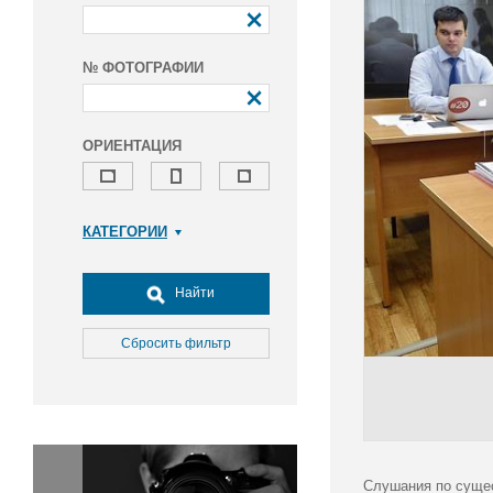
№ ФОТОГРАФИИ
ОРИЕНТАЦИЯ
КАТЕГОРИИ
Армия и ВПК
Досуг, туризм и отдых
Найти
Культура
Медицина
Сбросить фильтр
Наука
Образование
Общество
Окружающая среда
Политика
Слушания по сущес