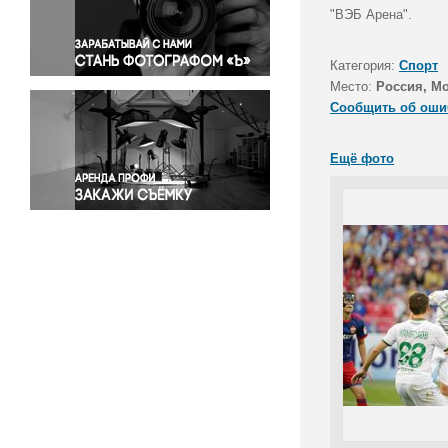
Правосудие
"ВЭБ Арена".
Происшествия и конфликты
Религия
Категория:
Спорт
Место:
Россия, М
Светская жизнь
Сообщить об оши
Спорт
Экология
Ещё фото
Экономика и бизнес