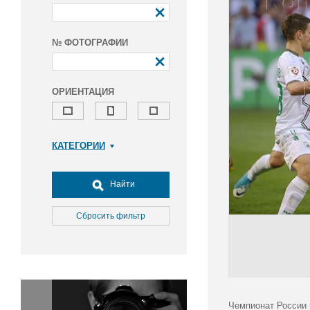
№ ФОТОГРАФИИ
ОРИЕНТАЦИЯ
КАТЕГОРИИ
Армия и ВПК
Досуг, туризм и отдых
Найти
Культура
Медицина
Сбросить фильтр
Наука
Образование
Общество
Окружающая среда
Политика
Чемпионат России 