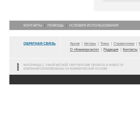
КОНТАКТЫ
ПОМОЩЬ
УСЛОВИЯ ИСПОЛЬЗОВАНИЯ
ОБРАТНАЯ СВЯЗЬ
Архив
Авторы
Темы
Справочники
О «Коммерсанте»
Редакция
Контакты
МАТЕРИАЛЫ С ТАКОЙ МЕТКОЙ, ПАРТНЕРСКИЕ ПРОЕКТЫ И НОВОСТИ
КОМПАНИЙ ОПУБЛИКОВАНЫ НА КОММЕРЧЕСКОЙ ОСНОВЕ