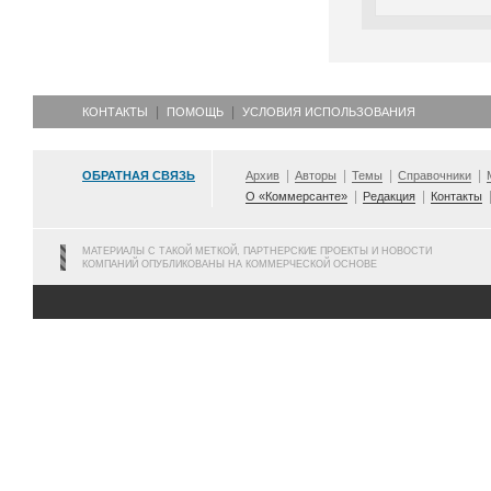
КОНТАКТЫ
ПОМОЩЬ
УСЛОВИЯ ИСПОЛЬЗОВАНИЯ
ОБРАТНАЯ СВЯЗЬ
Архив
Авторы
Темы
Справочники
О «Коммерсанте»
Редакция
Контакты
МАТЕРИАЛЫ С ТАКОЙ МЕТКОЙ, ПАРТНЕРСКИЕ ПРОЕКТЫ И НОВОСТИ
КОМПАНИЙ ОПУБЛИКОВАНЫ НА КОММЕРЧЕСКОЙ ОСНОВЕ