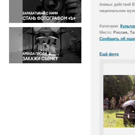
Правосудие
боевых действий В
национальном музе
Происшествия и конфликты
Религия
Категория:
Культу
Светская жизнь
Место:
Россия, Та
Спорт
Сообщить об оши
Экология
Экономика и бизнес
Ещё фото