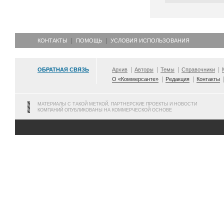
КОНТАКТЫ
ПОМОЩЬ
УСЛОВИЯ ИСПОЛЬЗОВАНИЯ
ОБРАТНАЯ СВЯЗЬ
Архив
Авторы
Темы
Справочники
О «Коммерсанте»
Редакция
Контакты
МАТЕРИАЛЫ С ТАКОЙ МЕТКОЙ, ПАРТНЕРСКИЕ ПРОЕКТЫ И НОВОСТИ
КОМПАНИЙ ОПУБЛИКОВАНЫ НА КОММЕРЧЕСКОЙ ОСНОВЕ