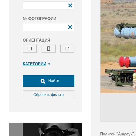
№ ФОТОГРАФИИ
ОРИЕНТАЦИЯ
КАТЕГОРИИ
Армия и ВПК
Досуг, туризм и отдых
Найти
Культура
Медицина
Сбросить фильтр
Наука
Образование
Общество
Окружающая среда
Политика
Полигон "Ашулук".