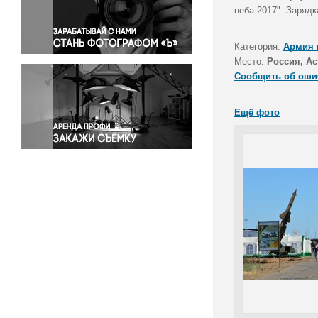
Правосудие
неба-2017". Зарядк
Происшествия и конфликты
Религия
Категория:
Армия 
Место:
Россия, Ас
Светская жизнь
Сообщить об оши
Спорт
Экология
Ещё фото
Экономика и бизнес