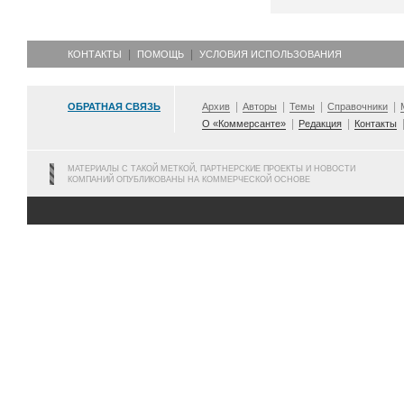
КОНТАКТЫ
ПОМОЩЬ
УСЛОВИЯ ИСПОЛЬЗОВАНИЯ
ОБРАТНАЯ СВЯЗЬ
Архив
Авторы
Темы
Справочники
О «Коммерсанте»
Редакция
Контакты
МАТЕРИАЛЫ С ТАКОЙ МЕТКОЙ, ПАРТНЕРСКИЕ ПРОЕКТЫ И НОВОСТИ
КОМПАНИЙ ОПУБЛИКОВАНЫ НА КОММЕРЧЕСКОЙ ОСНОВЕ