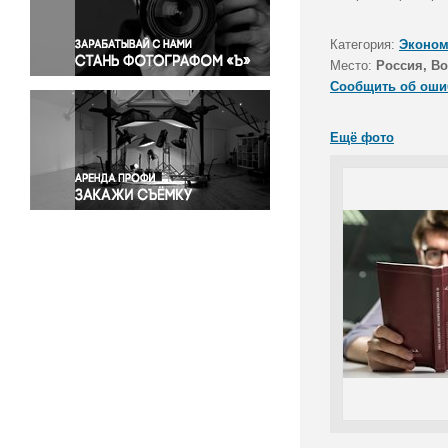
Правосудие
Происшествия и конфликты
Категория:
Эконом
Религия
Место:
Россия, В
Сообщить об оши
Светская жизнь
Спорт
Ещё фото
Экология
Экономика и бизнес