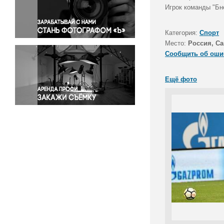
Правосудие
Игрок команды "Бне
Происшествия и конфликты
Религия
Категория:
Спорт
Место:
Россия, Са
Светская жизнь
Сообщить об оши
Спорт
Экология
Ещё фото
Экономика и бизнес