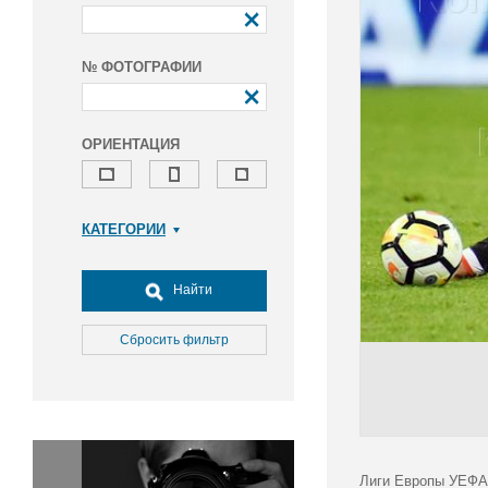
№ ФОТОГРАФИИ
ОРИЕНТАЦИЯ
КАТЕГОРИИ
Армия и ВПК
Досуг, туризм и отдых
Найти
Культура
Медицина
Сбросить фильтр
Наука
Образование
Общество
Окружающая среда
Политика
Лиги Европы УЕФА 