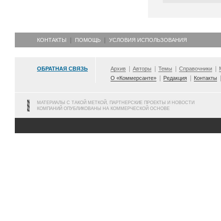
КОНТАКТЫ
ПОМОЩЬ
УСЛОВИЯ ИСПОЛЬЗОВАНИЯ
ОБРАТНАЯ СВЯЗЬ
Архив
Авторы
Темы
Справочники
О «Коммерсанте»
Редакция
Контакты
МАТЕРИАЛЫ С ТАКОЙ МЕТКОЙ, ПАРТНЕРСКИЕ ПРОЕКТЫ И НОВОСТИ
КОМПАНИЙ ОПУБЛИКОВАНЫ НА КОММЕРЧЕСКОЙ ОСНОВЕ