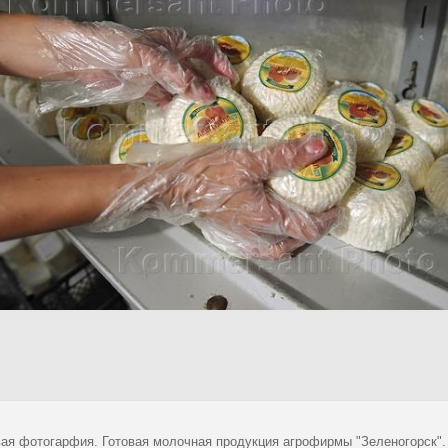
ая фотогарфия. Готовая молочная продукция агрофирмы "Зеленогорск".