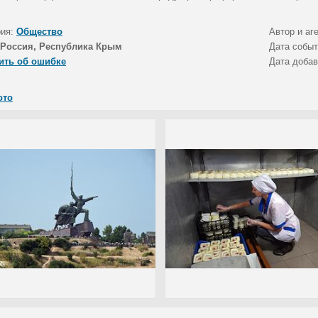
рия:
Общество
Автор и аг
Россия, Республика Крым
Дата собы
ить об ошибке
Дата доба
ото