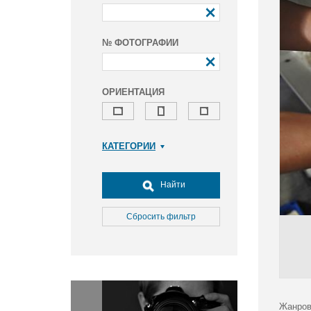
№ ФОТОГРАФИИ
ОРИЕНТАЦИЯ
КАТЕГОРИИ
Армия и ВПК
Досуг, туризм и отдых
Найти
Культура
Медицина
Сбросить фильтр
Наука
Образование
Общество
Окружающая среда
Политика
Жанров