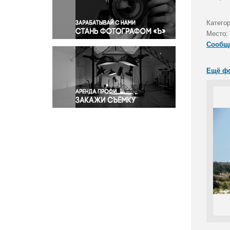
Правосудие
Происшествия и конфликты
Катего
Религия
Место:
Сообщ
Светская жизнь
Спорт
Ещё ф
Экология
Экономика и бизнес