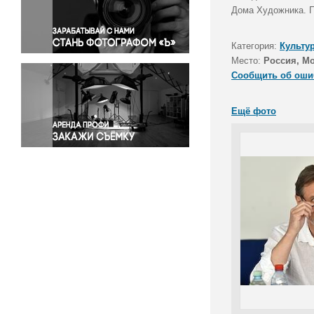
Правосудие
Дома Художника. П
Происшествия и конфликты
Религия
Категория:
Культу
Место:
Россия, М
Светская жизнь
Сообщить об оши
Спорт
Экология
Ещё фото
Экономика и бизнес