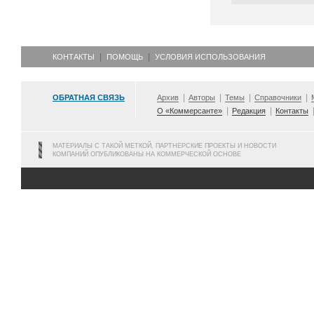
КОНТАКТЫ
ПОМОЩЬ
УСЛОВИЯ ИСПОЛЬЗОВАНИЯ
ОБРАТНАЯ СВЯЗЬ
Архив
Авторы
Темы
Справочники
О «Коммерсанте»
Редакция
Контакты
МАТЕРИАЛЫ С ТАКОЙ МЕТКОЙ, ПАРТНЕРСКИЕ ПРОЕКТЫ И НОВОСТИ
КОМПАНИЙ ОПУБЛИКОВАНЫ НА КОММЕРЧЕСКОЙ ОСНОВЕ