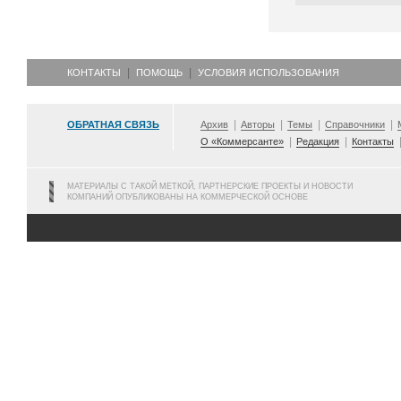
КОНТАКТЫ
ПОМОЩЬ
УСЛОВИЯ ИСПОЛЬЗОВАНИЯ
ОБРАТНАЯ СВЯЗЬ
Архив
Авторы
Темы
Справочники
О «Коммерсанте»
Редакция
Контакты
МАТЕРИАЛЫ С ТАКОЙ МЕТКОЙ, ПАРТНЕРСКИЕ ПРОЕКТЫ И НОВОСТИ
КОМПАНИЙ ОПУБЛИКОВАНЫ НА КОММЕРЧЕСКОЙ ОСНОВЕ