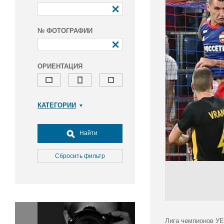
№ ФОТОГРАФИИ
ОРИЕНТАЦИЯ
КАТЕГОРИИ
Армия и ВПК
Досуг, туризм и отдых
Найти
Культура
Медицина
Сбросить фильтр
Наука
Образование
Общество
Окружающая среда
Политика
Лига чемпионов УЕ