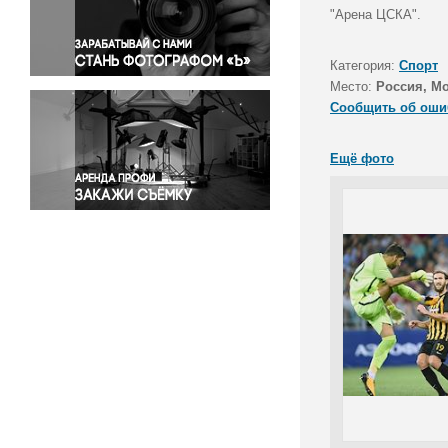
Правосудие
"Арена ЦСКА".
Происшествия и конфликты
Религия
Категория:
Спорт
Место:
Россия, М
Светская жизнь
Сообщить об оши
Спорт
Экология
Ещё фото
Экономика и бизнес