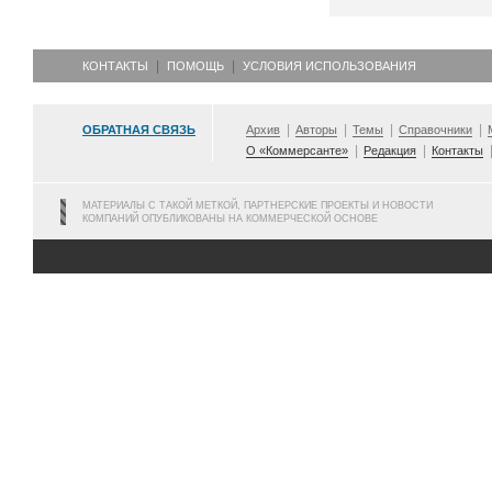
КОНТАКТЫ
ПОМОЩЬ
УСЛОВИЯ ИСПОЛЬЗОВАНИЯ
ОБРАТНАЯ СВЯЗЬ
Архив
Авторы
Темы
Справочники
О «Коммерсанте»
Редакция
Контакты
МАТЕРИАЛЫ С ТАКОЙ МЕТКОЙ, ПАРТНЕРСКИЕ ПРОЕКТЫ И НОВОСТИ
КОМПАНИЙ ОПУБЛИКОВАНЫ НА КОММЕРЧЕСКОЙ ОСНОВЕ