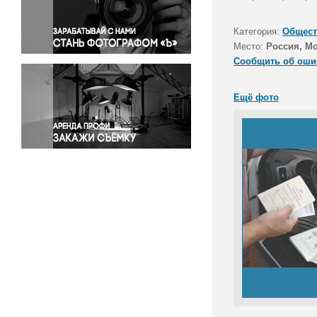
Правосудие
Происшествия и конфликты
Категория:
Общест
Религия
Место:
Россия, М
Сообщить об оши
Светская жизнь
Спорт
Ещё фото
Экология
Экономика и бизнес