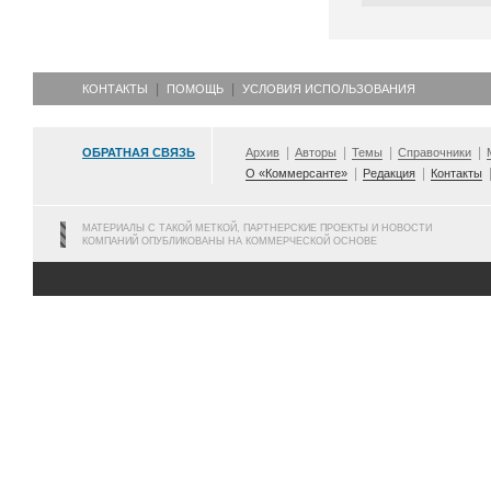
КОНТАКТЫ
ПОМОЩЬ
УСЛОВИЯ ИСПОЛЬЗОВАНИЯ
ОБРАТНАЯ СВЯЗЬ
Архив
Авторы
Темы
Справочники
О «Коммерсанте»
Редакция
Контакты
МАТЕРИАЛЫ С ТАКОЙ МЕТКОЙ, ПАРТНЕРСКИЕ ПРОЕКТЫ И НОВОСТИ
КОМПАНИЙ ОПУБЛИКОВАНЫ НА КОММЕРЧЕСКОЙ ОСНОВЕ