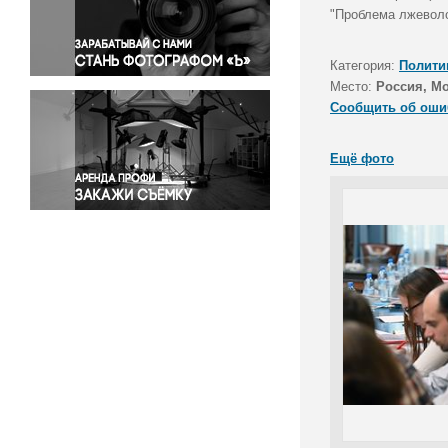
Правосудие
"Проблема лжеволо
Происшествия и конфликты
Религия
Категория:
Полити
Место:
Россия, М
Светская жизнь
Сообщить об оши
Спорт
Экология
Ещё фото
Экономика и бизнес