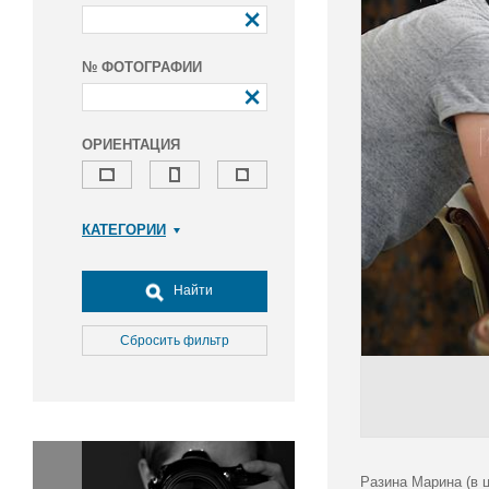
№ ФОТОГРАФИИ
ОРИЕНТАЦИЯ
КАТЕГОРИИ
Армия и ВПК
Досуг, туризм и отдых
Найти
Культура
Медицина
Сбросить фильтр
Наука
Образование
Общество
Окружающая среда
Политика
Разина Марина (в 