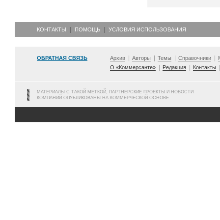
КОНТАКТЫ
ПОМОЩЬ
УСЛОВИЯ ИСПОЛЬЗОВАНИЯ
ОБРАТНАЯ СВЯЗЬ
Архив
Авторы
Темы
Справочники
О «Коммерсанте»
Редакция
Контакты
МАТЕРИАЛЫ С ТАКОЙ МЕТКОЙ, ПАРТНЕРСКИЕ ПРОЕКТЫ И НОВОСТИ
КОМПАНИЙ ОПУБЛИКОВАНЫ НА КОММЕРЧЕСКОЙ ОСНОВЕ