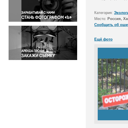
Правосудие
Происшествия и конфликты
Категория:
Эколог
Религия
Место:
Россия, Ха
Сообщить об оши
Светская жизнь
Спорт
Ещё фото
Экология
Экономика и бизнес