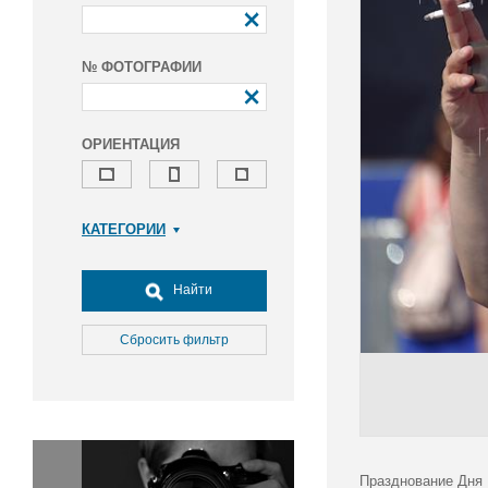
№ ФОТОГРАФИИ
ОРИЕНТАЦИЯ
КАТЕГОРИИ
Армия и ВПК
Досуг, туризм и отдых
Найти
Культура
Медицина
Сбросить фильтр
Наука
Образование
Общество
Окружающая среда
Политика
Празднование Дня 