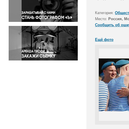
Правосудие
Происшествия и конфликты
Категория:
Общест
Религия
Место:
Россия, М
Сообщить об оши
Светская жизнь
Спорт
Ещё фото
Экология
Экономика и бизнес