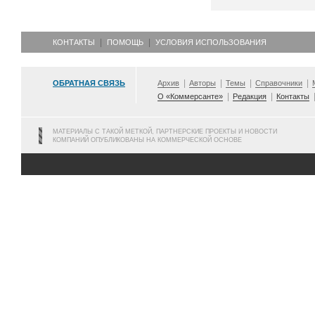
КОНТАКТЫ
ПОМОЩЬ
УСЛОВИЯ ИСПОЛЬЗОВАНИЯ
ОБРАТНАЯ СВЯЗЬ
Архив
Авторы
Темы
Справочники
О «Коммерсанте»
Редакция
Контакты
МАТЕРИАЛЫ С ТАКОЙ МЕТКОЙ, ПАРТНЕРСКИЕ ПРОЕКТЫ И НОВОСТИ
КОМПАНИЙ ОПУБЛИКОВАНЫ НА КОММЕРЧЕСКОЙ ОСНОВЕ