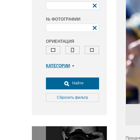
№ ФОТОГРАФИИ
ОРИЕНТАЦИЯ
КАТЕГОРИИ
Армия и ВПК
Досуг, туризм и отдых
Найти
Культура
Медицина
Сбросить фильтр
Наука
Образование
Общество
Окружающая среда
Политика
Праздн