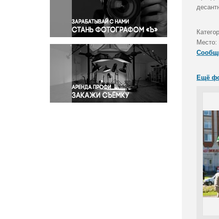
Правосудие
десант
Происшествия и конфликты
Религия
Катего
Место:
Светская жизнь
Сообщ
Спорт
Экология
Ещё ф
Экономика и бизнес