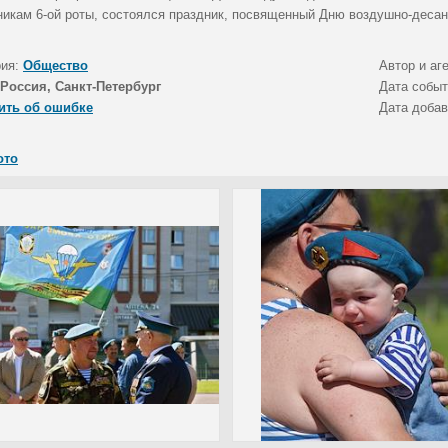
никам 6-ой роты, состоялся праздник, посвященный Дню воздушно-десан
рия:
Общество
Автор и аг
Россия, Санкт-Петербург
Дата собы
ить об ошибке
Дата доба
ото