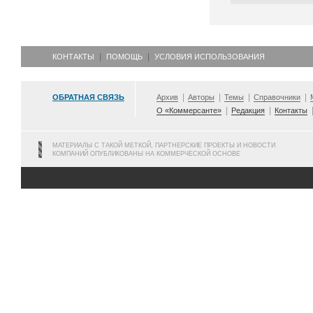
КОНТАКТЫ
ПОМОЩЬ
УСЛОВИЯ ИСПОЛЬЗОВАНИЯ
ОБРАТНАЯ СВЯЗЬ
Архив
Авторы
Темы
Справочники
О «Коммерсанте»
Редакция
Контакты
МАТЕРИАЛЫ С ТАКОЙ МЕТКОЙ, ПАРТНЕРСКИЕ ПРОЕКТЫ И НОВОСТИ
КОМПАНИЙ ОПУБЛИКОВАНЫ НА КОММЕРЧЕСКОЙ ОСНОВЕ