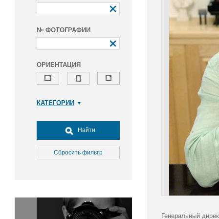
№ ФОТОГРАФИИ
ОРИЕНТАЦИЯ
КАТЕГОРИИ
Армия и ВПК
Досуг, туризм и отдых
Найти
Культура
Медицина
Сбросить фильтр
Наука
Образование
Общество
Окружающая среда
Политика
Генеральный дирек