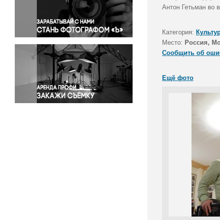
Правосудие
Антон Гетьман во 
Происшествия и конфликты
Религия
Категория:
Культу
Место:
Россия, М
Светская жизнь
Сообщить об оши
Спорт
Экология
Ещё фото
Экономика и бизнес